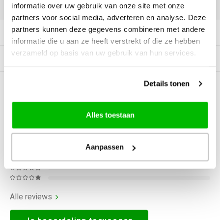
DELEN:
informatie over uw gebruik van onze site met onze
partners voor social media, adverteren en analyse. Deze
partners kunnen deze gegevens combineren met andere
Productomschrijving
informatie die u aan ze heeft verstrekt of die ze hebben
verzameld op basis van uw gebruik van hun services.
Gerelateerde producten
Details tonen
0
STERREN OP BASIS VAN
0
BEOORDELINGEN
0
Reviews
Alles toestaan
Aanpassen
Alle reviews