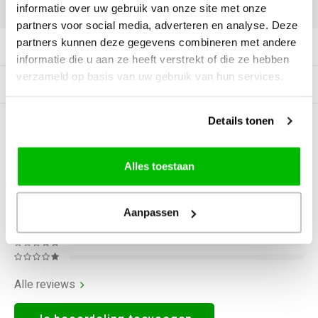
DELEN:
informatie over uw gebruik van onze site met onze
partners voor social media, adverteren en analyse. Deze
partners kunnen deze gegevens combineren met andere
Productomschrijving
informatie die u aan ze heeft verstrekt of die ze hebben
verzameld op basis van uw gebruik van hun services.
Gerelateerde producten
Details tonen
0
STERREN OP BASIS VAN
0
BEOORDELINGEN
0
Reviews
Alles toestaan
Aanpassen
Alle reviews