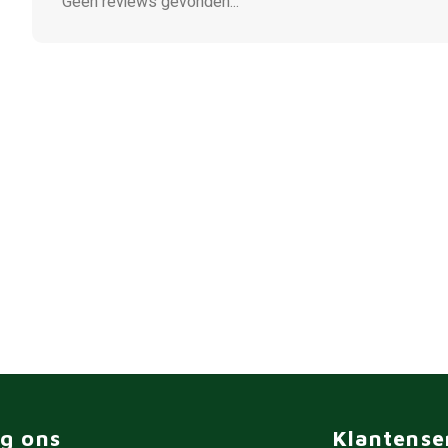
Geen reviews gevonden...
lg ons
Klantense