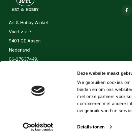
Art & Hobby Winkel
Vaart z.z. 7
9401 GE Assen
Nederland
06-27837449.
info(@)artenhobby.nl.
Deze website maakt gebru
We gebruiken cookies om c
bieden en om ons websitev
met onze partners voor so
combineren met andere inf
uw gebruik van hun servic
Details tonen