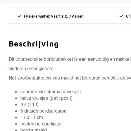
Fysieke winkel: Vaart z.z. 7 Assen
Gr
Beschrijving
Dit voorbedrukte borduurpakket is een eenvoudig en makkeli
kinderen en beginners.
Het voorbedrukte canvas maakt het borduren een stuk eenv
voorbedrukt stramienZweigart
halve kruisjes (petit point)
4.4 (11 t)
6 draads borduurgaren
11 x 11 cm
houten borduurlijstje
borduurnaald