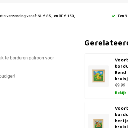
atis verzending vanaf: NL € 85,- en BE € 150,-
Een 9
Gerelateer
jk te borduren patroon voor
Voor
bord
Eend 
oudiger!
kruis
€9,99
Bekijk
Voor
bord
hertj
kruis