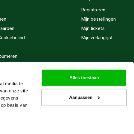
Registreren
sen
Mijn bestellingen
aarden
Mijn tickets
 Cookiebeleid
Mijn verlanglijst
ourneren
stijden
Alles toestaan
al media te
van onze site
Aanpassen
 gegevens
 op basis van