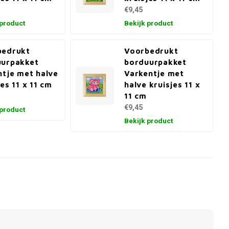
€9,45
 product
Bekijk product
bedrukt
Voorbedrukt
uurpakket
borduurpakket
ntje met halve
Varkentje met
jes 11 x 11 cm
halve kruisjes 11 x
11 cm
€9,45
 product
Bekijk product