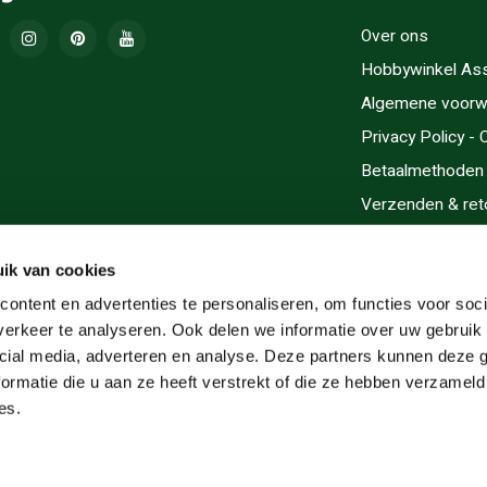
Over ons
Hobbywinkel As
Algemene voorw
Privacy Policy -
Betaalmethoden
Verzenden & ret
Contact/Opening
Sitemap
ik van cookies
Cadeaubonnen
ontent en advertenties te personaliseren, om functies voor soci
erkeer te analyseren. Ook delen we informatie over uw gebruik 
Inlijsten
cial media, adverteren en analyse. Deze partners kunnen deze
Servicegebieden
ormatie die u aan ze heeft verstrekt of die ze hebben verzameld
RSS-feed
es.