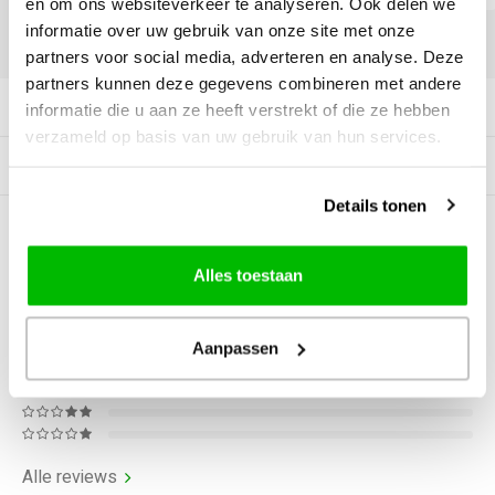
en om ons websiteverkeer te analyseren. Ook delen we
informatie over uw gebruik van onze site met onze
DELEN:
partners voor social media, adverteren en analyse. Deze
partners kunnen deze gegevens combineren met andere
Productomschrijving
informatie die u aan ze heeft verstrekt of die ze hebben
verzameld op basis van uw gebruik van hun services.
Gerelateerde producten
Details tonen
0
STERREN OP BASIS VAN
0
BEOORDELINGEN
Alles toestaan
0
Reviews
Aanpassen
Alle reviews