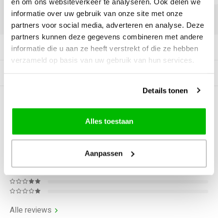
en om ons websiteverkeer te analyseren. Ook delen we
informatie over uw gebruik van onze site met onze
DELEN:
partners voor social media, adverteren en analyse. Deze
partners kunnen deze gegevens combineren met andere
Productomschrijving
informatie die u aan ze heeft verstrekt of die ze hebben
verzameld op basis van uw gebruik van hun services.
Gerelateerde producten
Details tonen
0
STERREN OP BASIS VAN
0
BEOORDELINGEN
Alles toestaan
0
Reviews
Aanpassen
Alle reviews