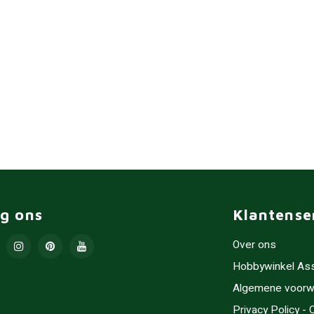
lg ons
Klantense
Over ons
Hobbywinkel As
Algemene voorw
Privacy Policy -