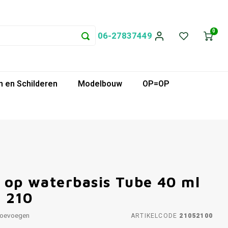
0
06-27837449
 en Schilderen
Modelbouw
OP=OP
f op waterbasis Tube 40 ml
 210
toevoegen
ARTIKELCODE
21052100