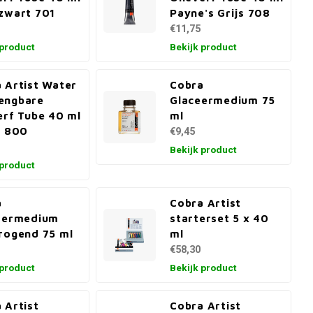
zwart 701
Payne's Grijs 708
€11,75
 product
Bekijk product
 Artist Water
Cobra
engbare
Glaceermedium 75
erf Tube 40 ml
ml
r 800
€9,45
Bekijk product
 product
a
Cobra Artist
ldermedium
starterset 5 x 40
rogend 75 ml
ml
€58,30
 product
Bekijk product
 Artist
Cobra Artist