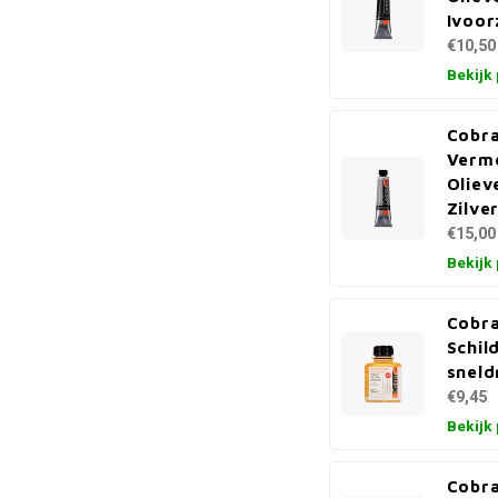
Ivoor
€10,50
Bekijk
Cobra
Verm
Oliev
Zilve
€15,00
Bekijk
Cobr
Schi
sneld
€9,45
Bekijk
Cobra