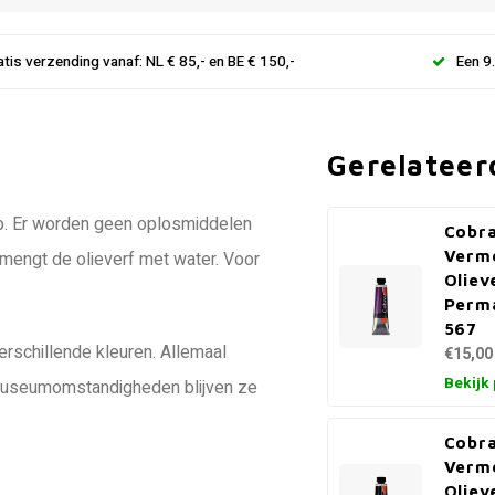
atis verzending vanaf: NL € 85,- en BE € 150,-
Een 9
Gerelateer
 op. Er worden geen oplosmiddelen
Cobra
Verm
U mengt de olieverf met water. Voor
Oliev
Perm
567
verschillende kleuren. Allemaal
€15,00
Bekijk
 museumomstandigheden blijven ze
Cobra
Verm
Oliev