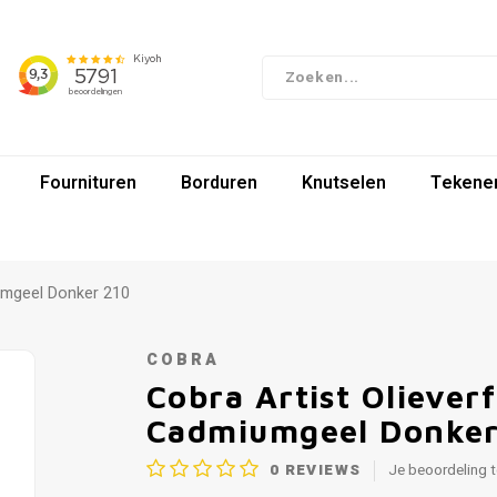
Fournituren
Borduren
Knutselen
Tekenen
iumgeel Donker 210
COBRA
Cobra Artist Oliever
Cadmiumgeel Donker
0
REVIEWS
Je beoordeling 