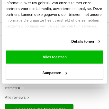
DELEN:
informatie over uw gebruik van onze site met onze
partners voor social media, adverteren en analyse. Deze
partners kunnen deze gegevens combineren met andere
Productomschrijving
informatie die u aan ze heeft verstrekt of die ze hebben
verzameld op basis van uw gebruik van hun services.
Gerelateerde producten
Details tonen
0
STERREN OP BASIS VAN
0
BEOORDELINGEN
0
Reviews
Alles toestaan
Aanpassen
Alle reviews