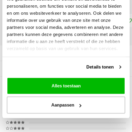
100% OP HET LAAGSTGEPRIJSDE PRODUCT.
personaliseren, om functies voor social media te bieden
en om ons websiteverkeer te analyseren. Ook delen we
Toevoegen aan winkelwagen
informatie over uw gebruik van onze site met onze
partners voor social media, adverteren en analyse. Deze
partners kunnen deze gegevens combineren met andere
DELEN:
informatie die u aan ze heeft verstrekt of die ze hebben
verzameld op basis van uw gebruik van hun services.
Productomschrijving
Details tonen
Gerelateerde producten
Alles toestaan
0
STERREN OP BASIS VAN
0
BEOORDELINGEN
0
Reviews
Aanpassen