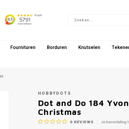
Fournituren
Borduren
Knutselen
Tekenen
as
HOBBYDOTS
Dot and Do 184 Yvon
Christmas
0
REVIEWS
Je beoordeling 