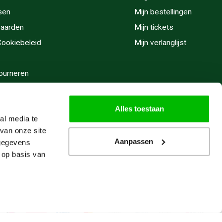
sen
Mijn bestellingen
aarden
Mijn tickets
 Cookiebeleid
Mijn verlanglijst
ourneren
stijden
Alles toestaan
al media te
van onze site
Aanpassen
 gegevens
 op basis van