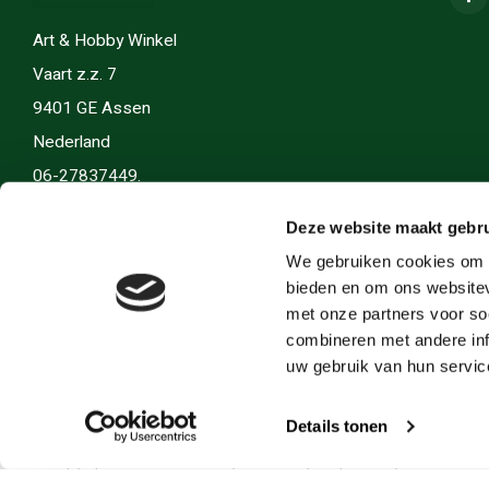
Art & Hobby Winkel
Vaart z.z. 7
9401 GE Assen
Nederland
06-27837449.
info(@)artenhobby.nl.
Deze website maakt gebru
We gebruiken cookies om c
bieden en om ons websitev
met onze partners voor so
combineren met andere inf
uw gebruik van hun servic
Details tonen
© Copyright 2026 Art en Hobby - Theme by
Shopmonkey