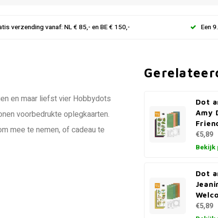
atis verzending vanaf: NL € 85,- en BE € 150,-
Een 9
Gerelateer
en en maar liefst vier Hobbydots
Dot a
Amy D
tronen voorbedrukte oplegkaarten.
Frien
k om mee te nemen, of cadeau te
€5,89
Bekijk
Dot a
Jeani
Welco
€5,89