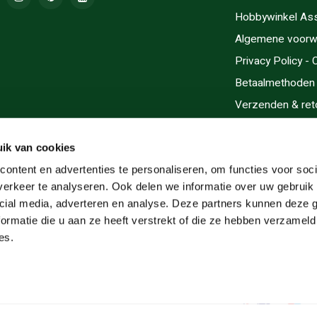
Hobbywinkel As
Algemene voorw
Privacy Policy -
Betaalmethoden
Verzenden & ret
Contact/Opening
Sitemap
ik van cookies
Cadeaubonnen
ontent en advertenties te personaliseren, om functies voor soci
erkeer te analyseren. Ook delen we informatie over uw gebruik 
Inlijsten
cial media, adverteren en analyse. Deze partners kunnen deze
Servicegebieden
ormatie die u aan ze heeft verstrekt of die ze hebben verzameld
RSS-feed
es.