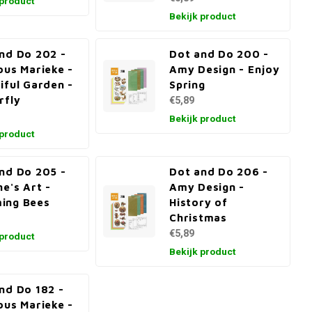
 product
Bekijk product
nd Do 202 -
Dot and Do 200 -
ous Marieke -
Amy Design - Enjoy
iful Garden -
Spring
rfly
€5,89
Bekijk product
 product
nd Do 205 -
Dot and Do 206 -
ne's Art -
Amy Design -
ing Bees
History of
Christmas
€5,89
 product
Bekijk product
nd Do 182 -
ous Marieke -