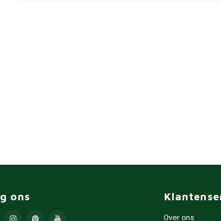
lg ons
Klantense
Over ons