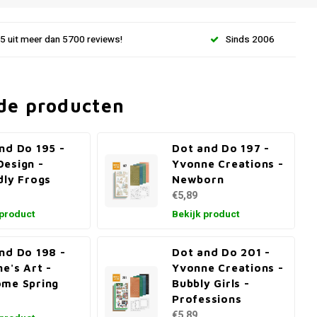
.5 uit meer dan 5700 reviews!
Sinds 2006
de producten
nd Do 195 -
Dot and Do 197 -
esign -
Yvonne Creations -
dly Frogs
Newborn
€5,89
 product
Bekijk product
nd Do 198 -
Dot and Do 201 -
ne's Art -
Yvonne Creations -
me Spring
Bubbly Girls -
Professions
€5,89