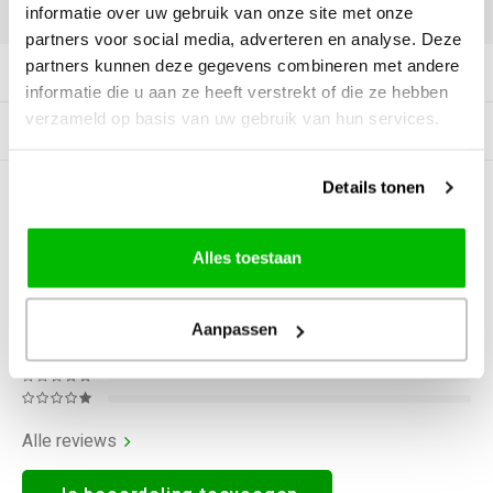
DELEN:
informatie over uw gebruik van onze site met onze
partners voor social media, adverteren en analyse. Deze
partners kunnen deze gegevens combineren met andere
Productomschrijving
informatie die u aan ze heeft verstrekt of die ze hebben
verzameld op basis van uw gebruik van hun services.
Gerelateerde producten
Details tonen
0
STERREN OP BASIS VAN
0
BEOORDELINGEN
0
Reviews
Alles toestaan
Aanpassen
Alle reviews