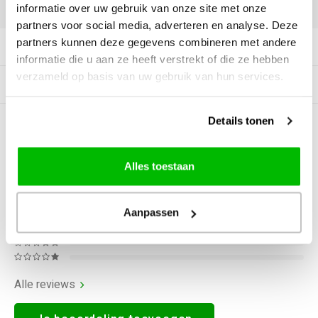
DELEN:
informatie over uw gebruik van onze site met onze
partners voor social media, adverteren en analyse. Deze
partners kunnen deze gegevens combineren met andere
Productomschrijving
informatie die u aan ze heeft verstrekt of die ze hebben
verzameld op basis van uw gebruik van hun services.
Gerelateerde producten
Details tonen
0
STERREN OP BASIS VAN
0
BEOORDELINGEN
0
Reviews
Alles toestaan
Aanpassen
Alle reviews