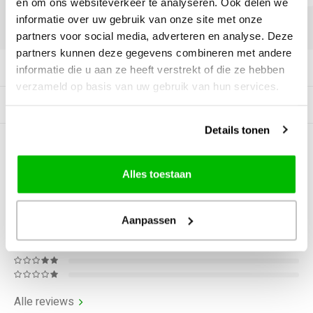
en om ons websiteverkeer te analyseren. Ook delen we
informatie over uw gebruik van onze site met onze
DELEN:
partners voor social media, adverteren en analyse. Deze
partners kunnen deze gegevens combineren met andere
Productomschrijving
informatie die u aan ze heeft verstrekt of die ze hebben
verzameld op basis van uw gebruik van hun services.
Gerelateerde producten
Details tonen
0
STERREN OP BASIS VAN
0
BEOORDELINGEN
Alles toestaan
0
Reviews
Aanpassen
Alle reviews