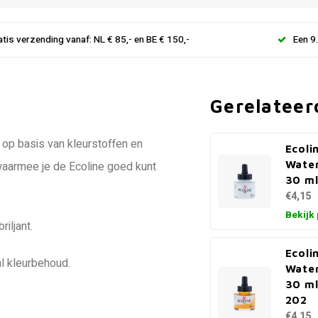
atis verzending vanaf: NL € 85,- en BE € 150,-
Een 9
Gerelateer
 op basis van kleurstoffen en
Ecoli
Water
 waarmee je de Ecoline goed kunt
30 ml
€4,15
Bekijk
iljant.
Ecoli
l kleurbehoud.
Water
30 ml
202
€4,15