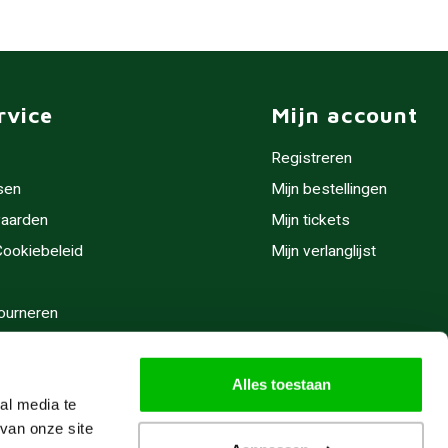
rvice
Mijn account
Registreren
sen
Mijn bestellingen
aarden
Mijn tickets
 Cookiebeleid
Mijn verlanglijst
ourneren
stijden
Alles toestaan
al media te
van onze site