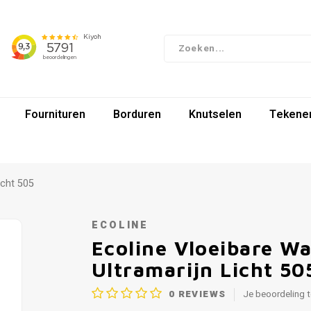
Fournituren
Borduren
Knutselen
Tekenen
icht 505
ECOLINE
Ecoline Vloeibare Wa
Ultramarijn Licht 50
0
REVIEWS
Je beoordeling 