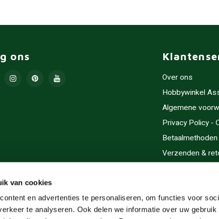
lg ons
Klantense
Over ons
Hobbywinkel As
Algemene voorw
Privacy Policy -
Betaalmethoden
Verzenden & ret
Contact/Opening
Sitemap
ik van cookies
Cadeaubonnen
ontent en advertenties te personaliseren, om functies voor soci
erkeer te analyseren. Ook delen we informatie over uw gebruik 
Inlijsten