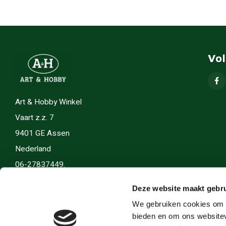
Vo
Art & Hobby Winkel
Vaart z.z. 7
9401 GE Assen
Nederland
06-27837449.
info(@)artenhobby.nl.
Deze website maakt gebru
We gebruiken cookies om c
bieden en om ons websitev