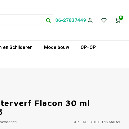
0
06-27837449
 en Schilderen
Modelbouw
OP=OP
terverf Flacon 30 ml
5
toevoegen
ARTIKELCODE
11255051