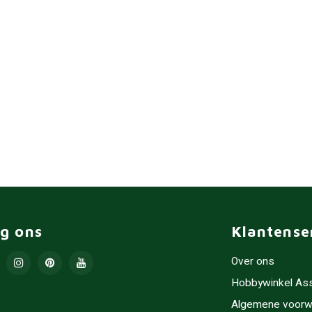
lg ons
Klantense
Over ons
Hobbywinkel As
Algemene voorw