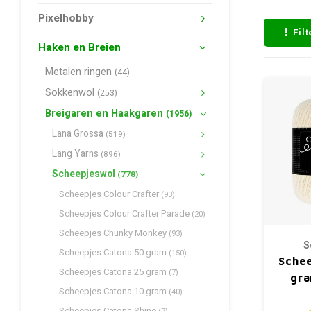
Pixelhobby
Fil
Haken en Breien
Metalen ringen
(44)
Sokkenwol
(253)
Breigaren en Haakgaren
(1956)
Lana Grossa
(519)
Lang Yarns
(896)
Scheepjeswol
(778)
Scheepjes Colour Crafter
(93)
Scheepjes Colour Crafter Parade
(20)
Scheepjes Chunky Monkey
(93)
S
Scheepjes Catona 50 gram
(150)
Schee
Scheepjes Catona 25 gram
(7)
gra
Scheepjes Catona 10 gram
(40)
Scheepjes Catona Shine