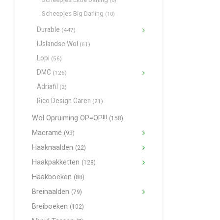
(6)
Scheepjes Big Darling
(10)
Durable
(447)
IJslandse Wol
(61)
Lopi
(56)
DMC
(126)
Adriafil
(2)
Rico Design Garen
(21)
Wol Opruiming OP=OP!!!
(158)
Macramé
(93)
Haaknaalden
(22)
Haakpakketten
(128)
Haakboeken
(88)
Breinaalden
(79)
Breiboeken
(102)