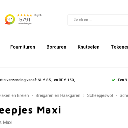
Fournituren
Borduren
Knutselen
Tekenen
atis verzending vanaf: NL € 85,- en BE € 150,-
Een 9
Haken en Breien
Breigaren en Haakgaren
Scheepjeswol
Sche
eepjes Maxi
s Maxi