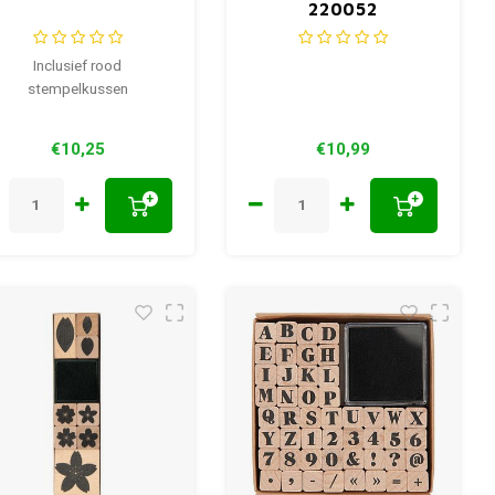
220052
Inclusief rood
stempelkussen
€10,25
€10,99
+
+