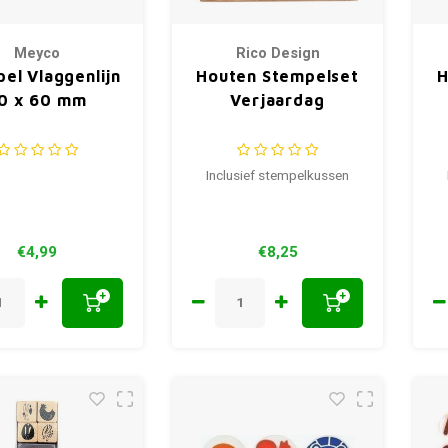
Meyco
Rico Design
el Vlaggenlijn
Houten Stempelset
H
0 x 60 mm
Verjaardag
Inclusief stempelkussen
€4,99
€8,25
+
+