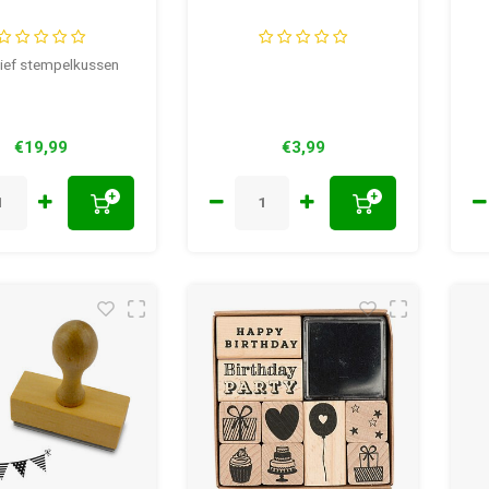
sief stempelkussen
€19,99
€3,99
+
+