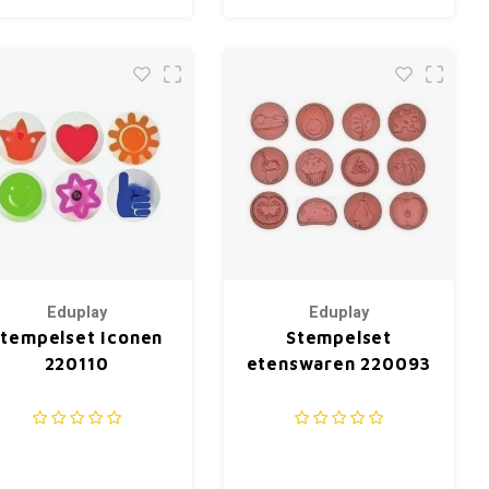
Eduplay
Eduplay
Stempelset Iconen
Stempelset
220110
etenswaren 220093