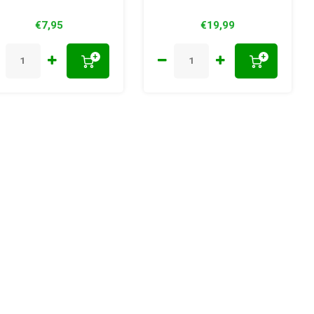
€7,95
€19,99
+
+