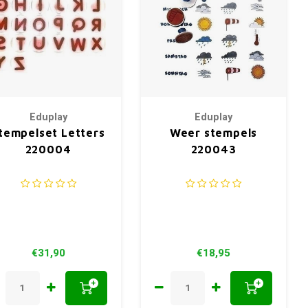
Eduplay
Eduplay
tempelset Letters
Weer stempels
220004
220043
€31,90
€18,95
+
+