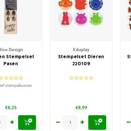
Rico Design
Eduplay
en Stempelset
Stempelset Dieren
S
Pasen
220109
sief stempelkussen
€8,25
€8,99
+
+