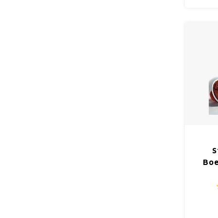
S
Boe