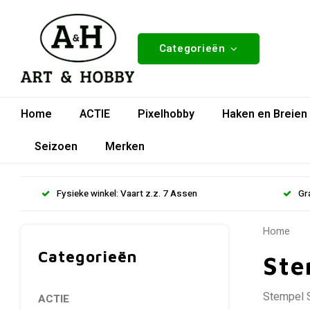
Categorieën
Home
ACTIE
Pixelhobby
Haken en Breien
Seizoen
Merken
Fysieke winkel: Vaart z.z. 7 Assen
Gr
Home
Categorieën
Ste
Stempel S
ACTIE