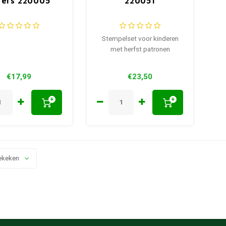
jfers 220005
220051
Stempelset voor kinderen
met herfst patronen
€17,99
€23,50
+
+
ekeken