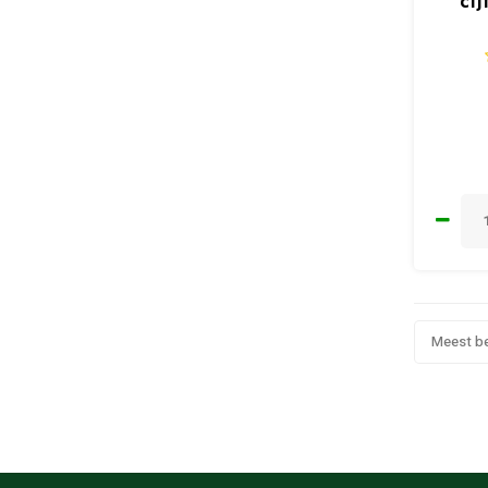
ci
Meest b