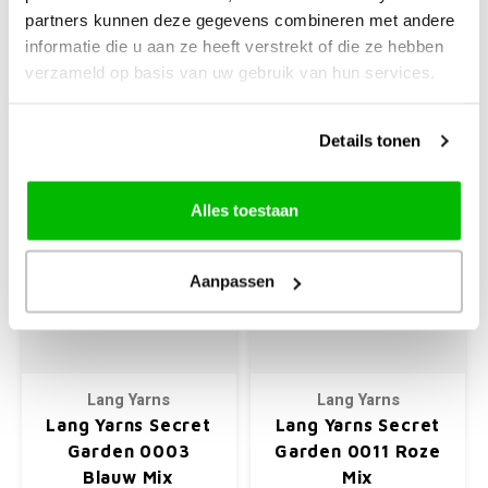
4.0 mm
4.0 mm
partners kunnen deze gegevens combineren met andere
informatie die u aan ze heeft verstrekt of die ze hebben
€9,95
€9,95
verzameld op basis van uw gebruik van hun services.
+
+
Details tonen
Alles toestaan
Aanpassen
Lang Yarns
Lang Yarns
Lang Yarns Secret
Lang Yarns Secret
Garden 0003
Garden 0011 Roze
Blauw Mix
Mix