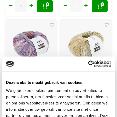
+
+
Lang Yarns
Lang Yarns
Deze website maakt gebruik van cookies
Lang Yarns Secret
Lang Yarns Secret
Garden 0005 Paars
Garden 0002
We gebruiken cookies om content en advertenties te
Geel Mix
Groen Geel Mix
personaliseren, om functies voor social media te bieden
en om ons websiteverkeer te analyseren. Ook delen we
84% katoen en 16%
84% katoen en 16%
informatie over uw gebruik van onze site met onze
polyamide pendikte: 3.5 -
polyamide pendikte: 3.5 -
partners voor social media, adverteren en analyse. Deze