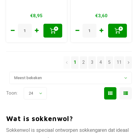
€8,95
€3,60
+
+
1
2
3
4
5
11
Meest bekeken
Toon:
24
Wat is sokkenwol?
Sokkenwol is speciaal ontworpen sokkengaren dat ideaal