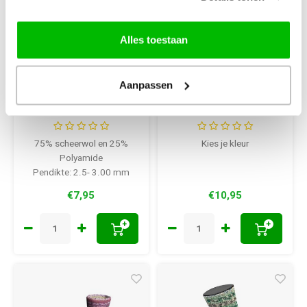
Alles toestaan
Lana Grossa
Lana Grossa
Lana Grossa
Lana Grossa Cosy
Aanpassen
Meilenweit Tutto
Socks Multi Stripes
met Aloe Vera
75% scheerwol en 25%
Kies je kleur
Polyamide
Pendikte: 2.5- 3.00 mm
€7,95
€10,95
+
+