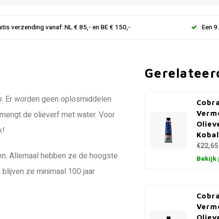
atis verzending vanaf: NL € 85,- en BE € 150,-
Een 9
Gerelateer
 op. Er worden geen oplosmiddelen
Cobra
Verm
U mengt de olieverf met water. Voor
Oliev
k!
Kobal
€22,65
euren. Allemaal hebben ze de hoogste
Bekijk
blijven ze minimaal 100 jaar
Cobra
Verm
Oliev