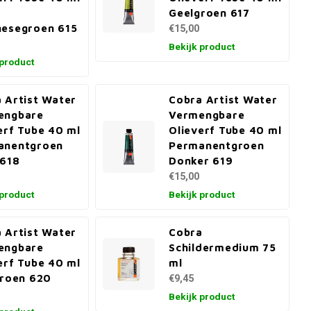
Geelgroen 617
esegroen 615
€15,00
Bekijk product
 product
 Artist Water
Cobra Artist Water
engbare
Vermengbare
erf Tube 40 ml
Olieverf Tube 40 ml
anentgroen
Permanentgroen
 618
Donker 619
€15,00
 product
Bekijk product
 Artist Water
Cobra
engbare
Schildermedium 75
erf Tube 40 ml
ml
groen 620
€9,45
Bekijk product