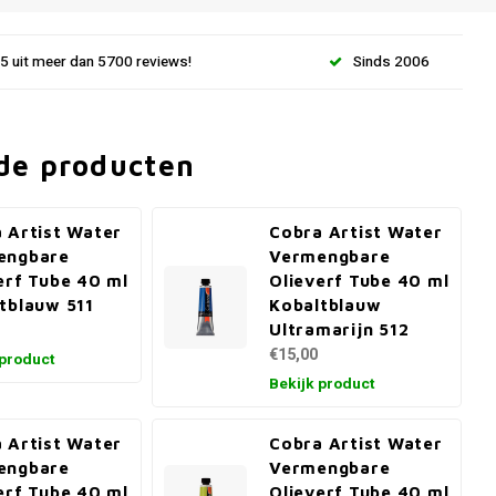
.5 uit meer dan 5700 reviews!
Sinds 2006
de producten
 Artist Water
Cobra Artist Water
engbare
Vermengbare
erf Tube 40 ml
Olieverf Tube 40 ml
tblauw 511
Kobaltblauw
Ultramarijn 512
€15,00
 product
Bekijk product
 Artist Water
Cobra Artist Water
engbare
Vermengbare
erf Tube 40 ml
Olieverf Tube 40 ml