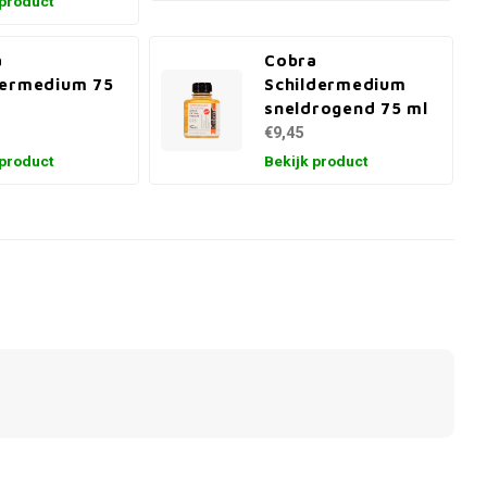
 product
a
Cobra
eermedium 75
Schildermedium
sneldrogend 75 ml
€9,45
 product
Bekijk product