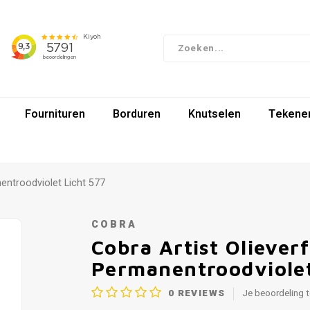
Fournituren
Borduren
Knutselen
Tekenen
entroodviolet Licht 577
COBRA
Cobra Artist Oliever
Permanentroodviolet
0
REVIEWS
Je beoordeling 