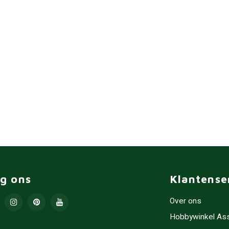
lg ons
Klantense
Over ons
Hobbywinkel As