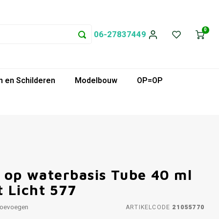
0
06-27837449
 en Schilderen
Modelbouw
OP=OP
f op waterbasis Tube 40 ml
 Licht 577
toevoegen
ARTIKELCODE
21055770