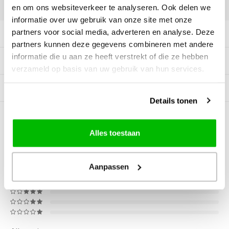
DELEN:
en om ons websiteverkeer te analyseren. Ook delen we
informatie over uw gebruik van onze site met onze
partners voor social media, adverteren en analyse. Deze
Productomschrijving
partners kunnen deze gegevens combineren met andere
informatie die u aan ze heeft verstrekt of die ze hebben
Tags
verzameld op basis van uw gebruik van hun services.
Gerelateerde producten
Details tonen
0
STERREN OP BASIS VAN
0
BEOORDELINGEN
Alles toestaan
0
Reviews
Aanpassen