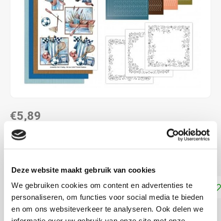
€5,89
NIET LEVERBAAR
Maak 3 kaarten met Hobbydots stickers
Lees meer
Deze website maakt gebruik van cookies
We gebruiken cookies om content en advertenties te
Toevoegen aan winkelwagen
personaliseren, om functies voor social media te bieden
en om ons websiteverkeer te analyseren. Ook delen we
DELEN:
informatie over uw gebruik van onze site met onze