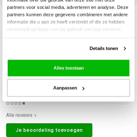
partners voor social media, adverteren en analyse. Deze
Productomschrijving
partners kunnen deze gegevens combineren met andere
informatie die u aan ze heeft verstrekt of die ze hebben
Gerelateerde producten
verzameld op basis van uw gebruik van hun services.
Details tonen
0
STERREN OP BASIS VAN
0
BEOORDELINGEN
0
Reviews
Alles toestaan
Aanpassen
Alle reviews
Je beoordeling toevoegen