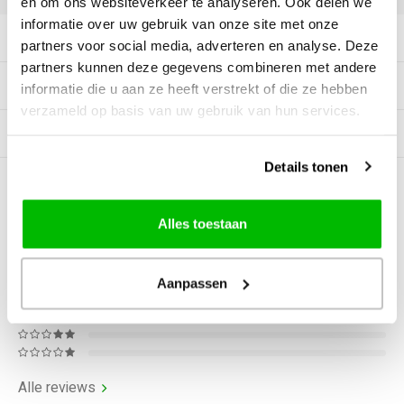
en om ons websiteverkeer te analyseren. Ook delen we
informatie over uw gebruik van onze site met onze
Productomschrijving
partners voor social media, adverteren en analyse. Deze
partners kunnen deze gegevens combineren met andere
Tags
informatie die u aan ze heeft verstrekt of die ze hebben
verzameld op basis van uw gebruik van hun services.
Gerelateerde producten
Details tonen
0
STERREN OP BASIS VAN
0
BEOORDELINGEN
Alles toestaan
0
Reviews
Aanpassen
Alle reviews