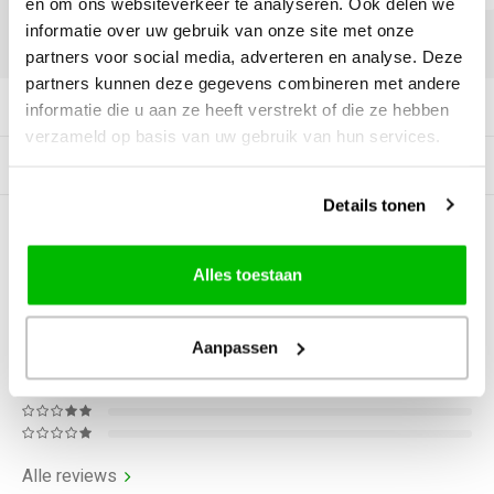
en om ons websiteverkeer te analyseren. Ook delen we
informatie over uw gebruik van onze site met onze
DELEN:
partners voor social media, adverteren en analyse. Deze
partners kunnen deze gegevens combineren met andere
Productomschrijving
informatie die u aan ze heeft verstrekt of die ze hebben
verzameld op basis van uw gebruik van hun services.
Gerelateerde producten
Details tonen
0
STERREN OP BASIS VAN
0
BEOORDELINGEN
Alles toestaan
0
Reviews
Aanpassen
Alle reviews