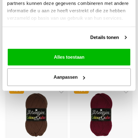
partners kunnen deze gegevens combineren met andere
Crafter 100 gram -
Crafter 100 gram -
informatie die u aan ze heeft verstrekt of die ze hebben
1116 Emmen
1081 Gouda
verzameld op basis van uw gebruik van hun services.
100% Acryl brei- en
100% Acryl brei- en
haakgaren met pendikte 4
haakgaren met pendikte 4
Details tonen
mm
mm
€3,82
€3,82
€4,25
€4,25
Alles toestaan
+
+
Aanpassen
-10%
-10%