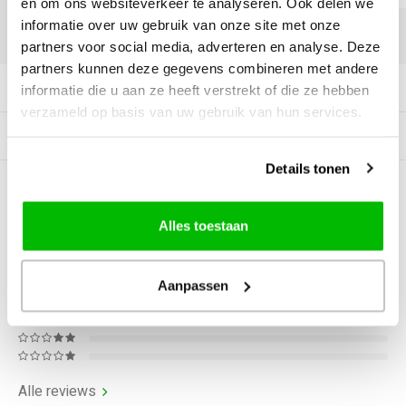
en om ons websiteverkeer te analyseren. Ook delen we
informatie over uw gebruik van onze site met onze
DELEN:
partners voor social media, adverteren en analyse. Deze
partners kunnen deze gegevens combineren met andere
Productomschrijving
informatie die u aan ze heeft verstrekt of die ze hebben
verzameld op basis van uw gebruik van hun services.
Gerelateerde producten
Details tonen
0
STERREN OP BASIS VAN
0
BEOORDELINGEN
Alles toestaan
0
Reviews
Aanpassen
Alle reviews