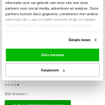
DELEN:
informatie over uw gebruik van onze site met onze
partners voor social media, adverteren en analyse. Deze
partners kunnen deze gegevens combineren met andere
Productomschrijving
informatie die u aan ze heeft verstrekt of die ze hebben
verzameld op basis van uw gebruik van hun services.
Gerelateerde producten
Details tonen
0
STERREN OP BASIS VAN
0
BEOORDELINGEN
0
Reviews
Alles toestaan
Aanpassen
Alle reviews