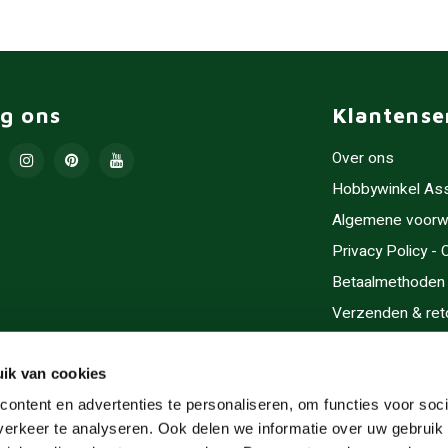
lg ons
Klantense
Over ons
Hobbywinkel As
Algemene voorw
Privacy Policy -
Betaalmethoden
Verzenden & ret
Contact/Opening
Sitemap
ik van cookies
Cadeaubonnen
ontent en advertenties te personaliseren, om functies voor soci
erkeer te analyseren. Ook delen we informatie over uw gebruik 
Inlijsten