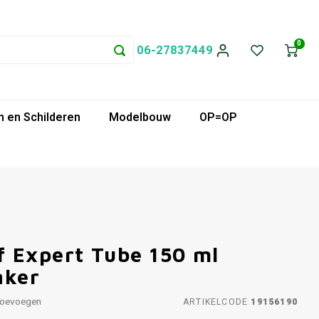
0
06-27837449
 en Schilderen
Modelbouw
OP=OP
 Expert Tube 150 ml
nker
toevoegen
ARTIKELCODE
19156190