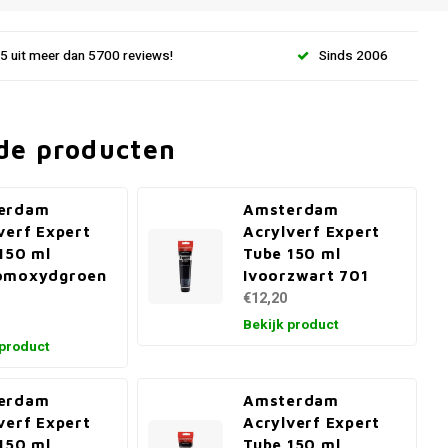
.5 uit meer dan 5700 reviews!
Sinds 2006
de producten
erdam
Amsterdam
verf Expert
Acrylverf Expert
150 ml
Tube 150 ml
omoxydgroen
Ivoorzwart 701
€12,20
Bekijk product
 product
erdam
Amsterdam
verf Expert
Acrylverf Expert
150 ml
Tube 150 ml