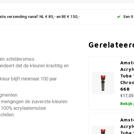
atis verzending vanaf: NL € 85,- en BE € 150,-
Een 9
Gerelateer
 én schildersmes
Amst
ndeert dat de kleuren krachtig en
Acryl
Tube 
leur blijft minimaal 100 jaar
Chro
668
igmenten
€17,05
 mengingen de zuiverste kleuren
Bekijk
n 100% acrylaatemulsie
hillen.
Amst
Acryl
Tube 