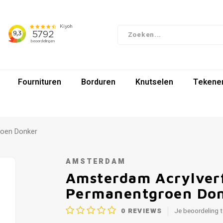
Fournituren
Borduren
Knutselen
Tekenen
roen Donker
AMSTERDAM
Amsterdam Acrylverf
Permanentgroen Do
0
REVIEWS
Je beoordeling 