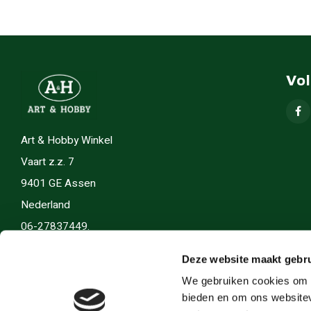
Vo
Art & Hobby Winkel
Vaart z.z. 7
9401 GE Assen
Nederland
06-27837449.
info(@)artenhobby.nl.
Deze website maakt gebru
We gebruiken cookies om c
bieden en om ons websitev