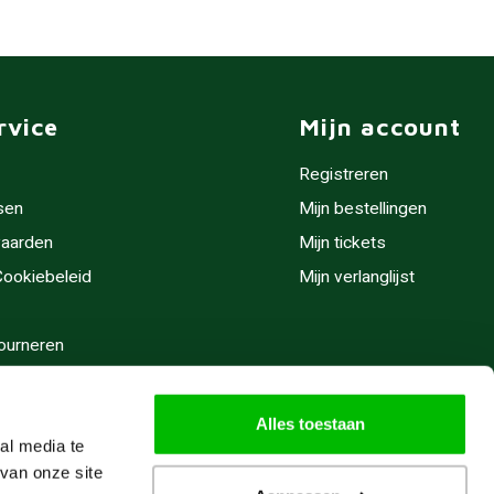
rvice
Mijn account
Registreren
sen
Mijn bestellingen
aarden
Mijn tickets
 Cookiebeleid
Mijn verlanglijst
ourneren
stijden
Alles toestaan
al media te
van onze site