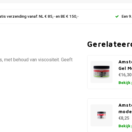
atis verzending vanaf: NL € 85,- en BE € 150,-
Een 9
Gerelateer
s, met behoud van viscositeit. Geeft
Amst
Gel M
€16,30
Bekijk
Amst
model
€8,25
Bekijk