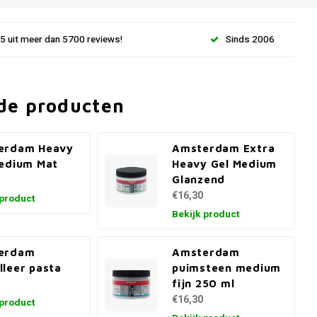
.5 uit meer dan 5700 reviews!
Sinds 2006
de producten
erdam Heavy
Amsterdam Extra
edium Mat
Heavy Gel Medium
Glanzend
€16,30
 product
Bekijk product
erdam
Amsterdam
leer pasta
puimsteen medium
fijn 250 ml
€16,30
 product