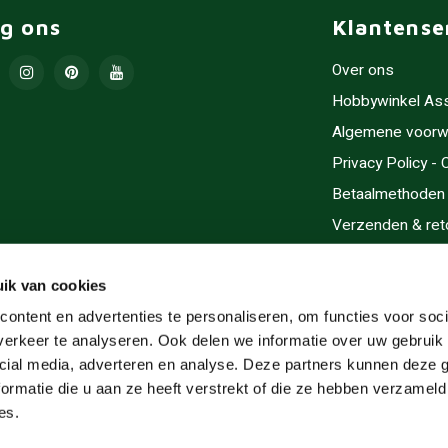
lg ons
Klantense
Over ons
Hobbywinkel As
Algemene voorw
Privacy Policy -
Betaalmethoden
Verzenden & ret
Contact/Opening
Sitemap
ik van cookies
Cadeaubonnen
ontent en advertenties te personaliseren, om functies voor soci
erkeer te analyseren. Ook delen we informatie over uw gebruik 
Inlijsten
cial media, adverteren en analyse. Deze partners kunnen deze
Servicegebieden
ormatie die u aan ze heeft verstrekt of die ze hebben verzameld
RSS-feed
es.