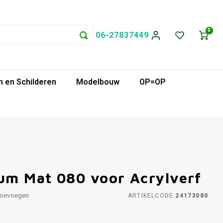
0
06-27837449
 en Schilderen
Modelbouw
OP=OP
um Mat 080 voor Acrylverf
toevoegen
ARTIKELCODE
24173080