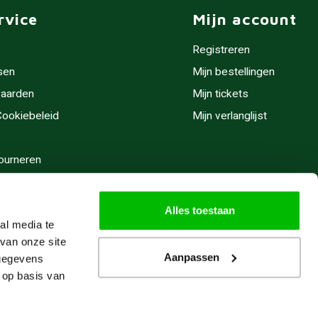
rvice
Mijn account
Registreren
sen
Mijn bestellingen
aarden
Mijn tickets
 Cookiebeleid
Mijn verlanglijst
ourneren
stijden
Alles toestaan
al media te
van onze site
Aanpassen
 gegevens
 op basis van