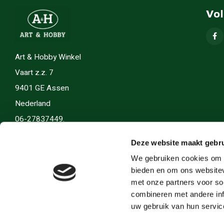
Vo
Art & Hobby Winkel
Vaart z.z. 7
9401 GE Assen
Nederland
06-27837449.
info(@)artenhobby.nl.
Deze website maakt gebru
We gebruiken cookies om c
bieden en om ons websitev
met onze partners voor so
combineren met andere inf
uw gebruik van hun servic