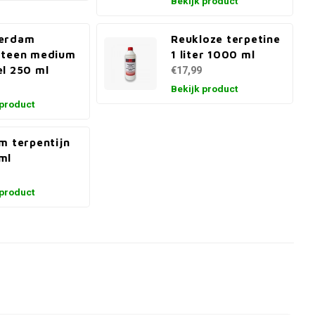
Bekijk product
erdam
Reukloze terpetine
steen medium
1 liter 1000 ml
l 250 ml
€17,99
Bekijk product
 product
m terpentijn
ml
 product