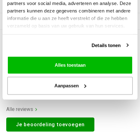
partners voor social media, adverteren en analyse. Deze
Productomschrijving
partners kunnen deze gegevens combineren met andere
informatie die u aan ze heeft verstrekt of die ze hebben
Gerelateerde producten
verzameld op basis van uw gebruik van hun services.
0
STERREN OP BASIS VAN
0
Details tonen
BEOORDELINGEN
0
Reviews
Alles toestaan
Aanpassen
Alle reviews
Je beoordeling toevoegen