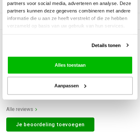
partners voor social media, adverteren en analyse. Deze
Productomschrijving
partners kunnen deze gegevens combineren met andere
informatie die u aan ze heeft verstrekt of die ze hebben
Gerelateerde producten
verzameld op basis van uw gebruik van hun services.
0
STERREN OP BASIS VAN
0
Details tonen
BEOORDELINGEN
0
Reviews
Alles toestaan
Aanpassen
Alle reviews
Je beoordeling toevoegen