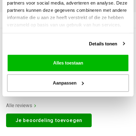
DELEN:
partners voor social media, adverteren en analyse. Deze
partners kunnen deze gegevens combineren met andere
informatie die u aan ze heeft verstrekt of die ze hebben
Productomschrijving
verzameld op basis van uw gebruik van hun services.
0
STERREN OP BASIS VAN
0
Details tonen
BEOORDELINGEN
0
Reviews
Alles toestaan
Aanpassen
Alle reviews
Je beoordeling toevoegen