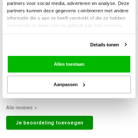
partners voor social media, adverteren en analyse. Deze
Productomschrijving
partners kunnen deze gegevens combineren met andere
informatie die u aan ze heeft verstrekt of die ze hebben
Gerelateerde producten
verzameld op basis van uw gebruik van hun services.
0
STERREN OP BASIS VAN
0
Details tonen
BEOORDELINGEN
0
Reviews
Alles toestaan
Aanpassen
Alle reviews
Je beoordeling toevoegen