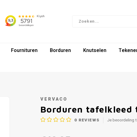
Fournituren
Borduren
Knutselen
Tekenen
VERVACO
Borduren tafelkleed 
0
REVIEWS
Je beoordeling 