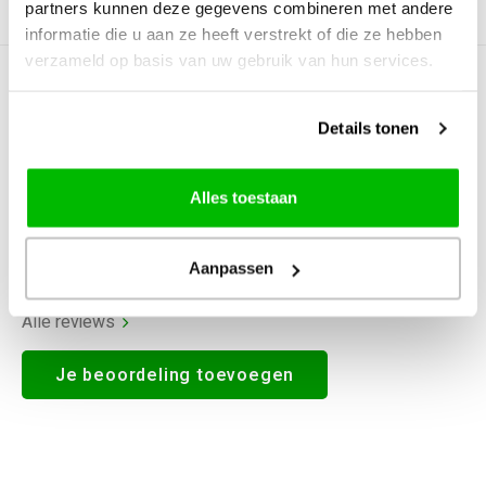
partners kunnen deze gegevens combineren met andere
Productomschrijving
informatie die u aan ze heeft verstrekt of die ze hebben
verzameld op basis van uw gebruik van hun services.
0
STERREN OP BASIS VAN
0
BEOORDELINGEN
Details tonen
0
Reviews
Alles toestaan
Aanpassen
Alle reviews
Je beoordeling toevoegen