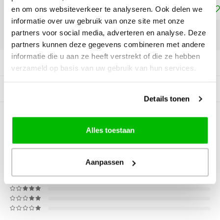
Toevoegen aan winkelwagen
en om ons websiteverkeer te analyseren. Ook delen we
informatie over uw gebruik van onze site met onze
partners voor social media, adverteren en analyse. Deze
DELEN:
partners kunnen deze gegevens combineren met andere
informatie die u aan ze heeft verstrekt of die ze hebben
Productomschrijving
verzameld op basis van uw gebruik van hun services.
Gerelateerde producten
Details tonen
0
STERREN OP BASIS VAN
0
Alles toestaan
BEOORDELINGEN
0
Reviews
Aanpassen