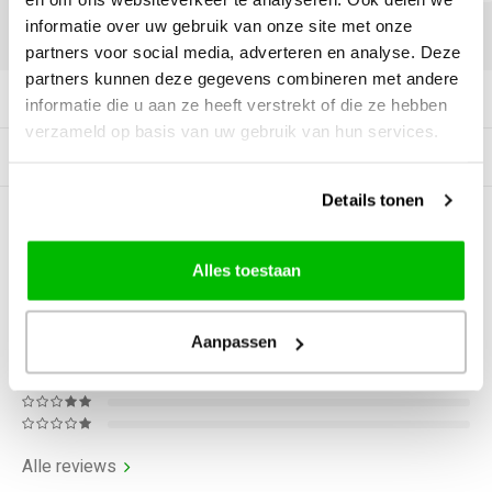
informatie over uw gebruik van onze site met onze
DELEN:
partners voor social media, adverteren en analyse. Deze
partners kunnen deze gegevens combineren met andere
Productomschrijving
informatie die u aan ze heeft verstrekt of die ze hebben
verzameld op basis van uw gebruik van hun services.
Gerelateerde producten
Details tonen
0
STERREN OP BASIS VAN
0
BEOORDELINGEN
Alles toestaan
0
Reviews
Aanpassen
Alle reviews