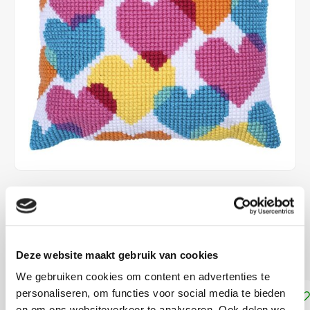
€26,50
DIRECT LEVERBAAR
40 x 40 cm voorbedrukt canvas, kruissteek
Lees meer
Deze website maakt gebruik van cookies
We gebruiken cookies om content en advertenties te
personaliseren, om functies voor social media te bieden
Toevoegen aan winkelwagen
en om ons websiteverkeer te analyseren. Ook delen we