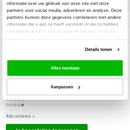
DELEN:
informatie over uw gebruik van onze site met onze
partners voor social media, adverteren en analyse. Deze
partners kunnen deze gegevens combineren met andere
Productomschrijving
informatie die u aan ze heeft verstrekt of die ze hebben
verzameld op basis van uw gebruik van hun services.
Gerelateerde producten
Details tonen
0
STERREN OP BASIS VAN
0
BEOORDELINGEN
0
Reviews
Alles toestaan
Aanpassen
Alle reviews