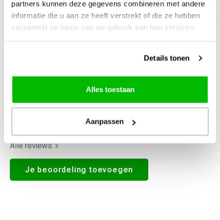
partners kunnen deze gegevens combineren met andere
Productomschrijving
informatie die u aan ze heeft verstrekt of die ze hebben
verzameld op basis van uw gebruik van hun services.
0
STERREN OP BASIS VAN
0
BEOORDELINGEN
Details tonen
0
Reviews
Alles toestaan
Aanpassen
Alle reviews
Je beoordeling toevoegen