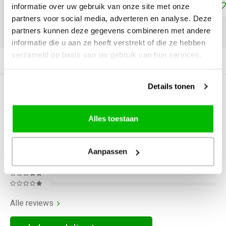
Toevoegen aan winkelwagen
informatie over uw gebruik van onze site met onze
partners voor social media, adverteren en analyse. Deze
partners kunnen deze gegevens combineren met andere
DELEN:
informatie die u aan ze heeft verstrekt of die ze hebben
verzameld op basis van uw gebruik van hun services.
Productomschrijving
Details tonen
0
STERREN OP BASIS VAN
0
BEOORDELINGEN
Alles toestaan
0
Reviews
Aanpassen
Alle reviews