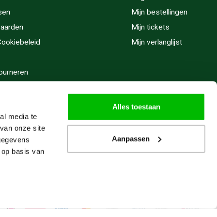
sen
Mijn bestellingen
aarden
Mijn tickets
 Cookiebeleid
Mijn verlanglijst
ourneren
stijden
Alles toestaan
al media te
van onze site
Aanpassen
 gegevens
 op basis van