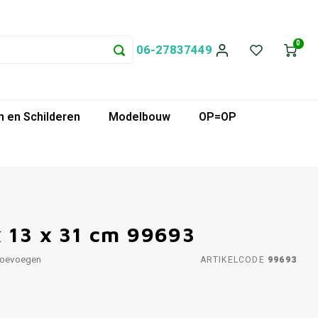
0
06-27837449
 en Schilderen
Modelbouw
OP=OP
x 13 x 31 cm 99693
toevoegen
ARTIKELCODE
99693