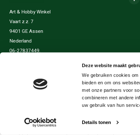
Art & Hobby Winkel
Vaart z.z. 7
9401 GE Assen
Nederland
06-27837449.
info(@)artenhobby.nl.
Deze website maakt gebru
We gebruiken cookies om c
bieden en om ons websitev
met onze partners voor so
combineren met andere inf
uw gebruik van hun servic
Details tonen
© Copyright 2026 Art en Hobby - Theme by
Shopmonkey