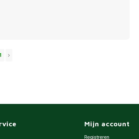
1
rvice
Mijn account
Registreren