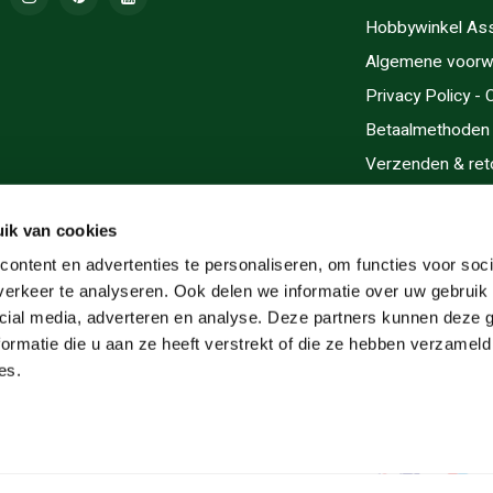
Hobbywinkel As
Algemene voorw
Privacy Policy -
Betaalmethoden
Verzenden & ret
Contact/Opening
Sitemap
ik van cookies
Cadeaubonnen
ontent en advertenties te personaliseren, om functies voor soci
erkeer te analyseren. Ook delen we informatie over uw gebruik 
Inlijsten
cial media, adverteren en analyse. Deze partners kunnen deze
Servicegebieden
ormatie die u aan ze heeft verstrekt of die ze hebben verzameld
RSS-feed
es.