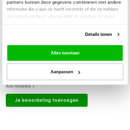
partners kunnen deze gegevens combineren met andere
Productomschrijving
informatie die u aan ze heeft verstrekt of die ze hebben
verzameld op basis van uw gebruik van hun services.
0
STERREN OP BASIS VAN
0
BEOORDELINGEN
Details tonen
0
Reviews
Alles toestaan
Aanpassen
Alle reviews
Je beoordeling toevoegen