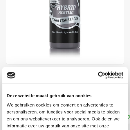
€4,25
DIRECT LEVERBAAR
Deze website maakt gebruik van cookies
Geschikt voor vrijwel alle ondergronden!
Lees meer
We gebruiken cookies om content en advertenties te
personaliseren, om functies voor social media te bieden
Toevoegen aan winkelwagen
en om ons websiteverkeer te analyseren. Ook delen we
informatie over uw gebruik van onze site met onze