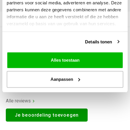
DELEN:
partners voor social media, adverteren en analyse. Deze
partners kunnen deze gegevens combineren met andere
informatie die u aan ze heeft verstrekt of die ze hebben
Productomschrijving
verzameld op basis van uw gebruik van hun services.
0
STERREN OP BASIS VAN
0
Details tonen
BEOORDELINGEN
0
Reviews
Alles toestaan
Aanpassen
Alle reviews
Je beoordeling toevoegen