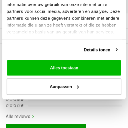
informatie over uw gebruik van onze site met onze
DELEN:
partners voor social media, adverteren en analyse. Deze
partners kunnen deze gegevens combineren met andere
Productomschrijving
informatie die u aan ze heeft verstrekt of die ze hebben
verzameld op basis van uw gebruik van hun services.
Gerelateerde producten
Details tonen
0
STERREN OP BASIS VAN
0
BEOORDELINGEN
Alles toestaan
0
Reviews
Aanpassen
Alle reviews