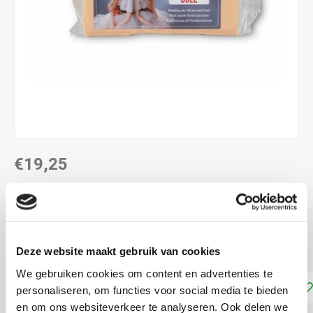
€19,25
DIRECT LEVERBAAR
Huidtint klei voor poppenhoofdjes met porseleinen
afwerking. Afbakken op 110-130 °C
Lees meer
Deze website maakt gebruik van cookies
We gebruiken cookies om content en advertenties te
Toevoegen aan winkelwagen
personaliseren, om functies voor social media te bieden
en om ons websiteverkeer te analyseren. Ook delen we