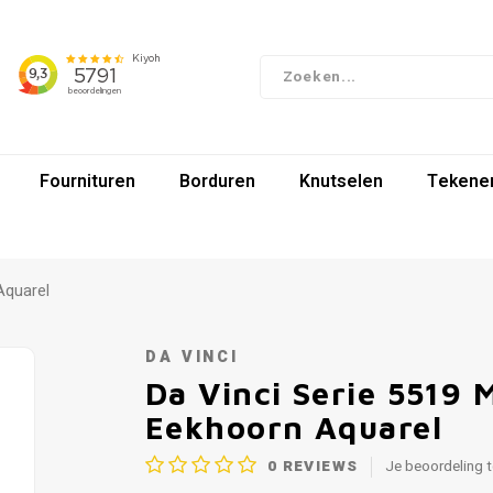
Fournituren
Borduren
Knutselen
Tekenen
Aquarel
DA VINCI
Da Vinci Serie 5519 
Eekhoorn Aquarel
0
REVIEWS
Je beoordeling 