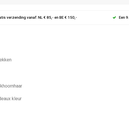
atis verzending vanaf: NL € 85,- en BE € 150,-
Een 9
rekken
ekhoornhaar
deaux kleur