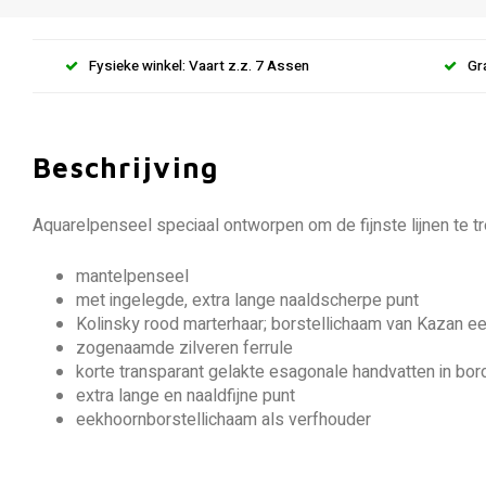
Fysieke winkel: Vaart z.z. 7 Assen
Gr
Beschrijving
Aquarelpenseel speciaal ontworpen om de fijnste lijnen te t
mantelpenseel
met ingelegde, extra lange naaldscherpe punt
Kolinsky rood marterhaar; borstellichaam van Kazan e
zogenaamde zilveren ferrule
korte transparant gelakte esagonale handvatten in bor
extra lange en naaldfijne punt
eekhoornborstellichaam als verfhouder