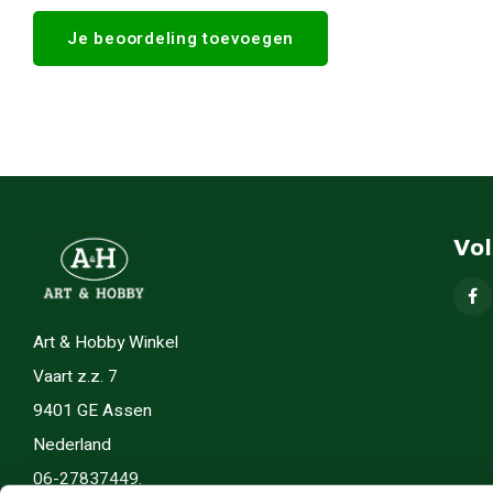
Je beoordeling toevoegen
Vo
Art & Hobby Winkel
Vaart z.z. 7
9401 GE Assen
Nederland
06-27837449.