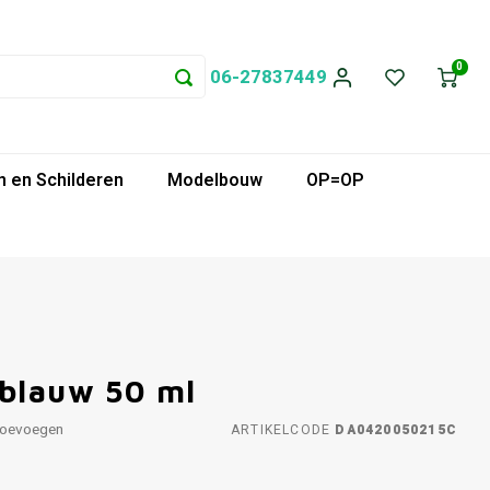
0
06-27837449
 en Schilderen
Modelbouw
OP=OP
tblauw 50 ml
toevoegen
ARTIKELCODE
DA0420050215C