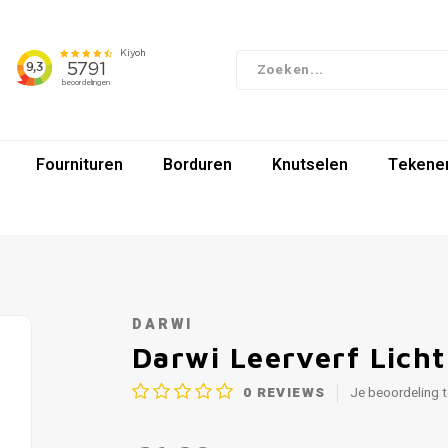
Fournituren
Borduren
Knutselen
Tekenen
DARWI
Darwi Leerverf Lich
0
REVIEWS
Je beoordeling 