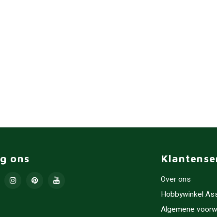
lg ons
Klantense
Over ons
Hobbywinkel As
Algemene voorw