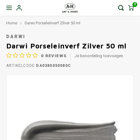
0
Home
Darwi Porseleinverf Zilver 50 ml
DARWI
Darwi Porseleinverf Zilver 50 ml
0
REVIEWS
Je beoordeling toevoegen
ARTIKELCODE
DA0380050080C