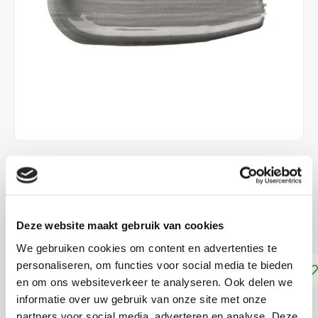
€5,65
DIRECT LEVERBAAR
Deze website maakt gebruik van cookies
zonder afbakken!
Lees meer
We gebruiken cookies om content en advertenties te
personaliseren, om functies voor social media te bieden
Toevoegen aan winkelwagen
en om ons websiteverkeer te analyseren. Ook delen we
informatie over uw gebruik van onze site met onze
DELEN:
partners voor social media, adverteren en analyse. Deze