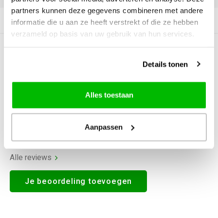
partners kunnen deze gegevens combineren met andere
Productomschrijving
informatie die u aan ze heeft verstrekt of die ze hebben
verzameld op basis van uw gebruik van hun services.
0
STERREN OP BASIS VAN
0
BEOORDELINGEN
Details tonen
0
Reviews
Alles toestaan
Aanpassen
Alle reviews
Je beoordeling toevoegen