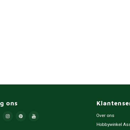
lg ons
Klantense
Over ons
Hobbywinkel As