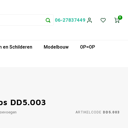
0
06-27837449
 en Schilderen
Modelbouw
OP=OP
ps DD5.003
toevoegen
ARTIKELCODE
DD5.003