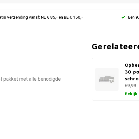
atis verzending vanaf: NL € 85,- en BE € 150,-
Een 9
Gerelateer
Opbe
30 po
et pakket met alle benodigde
schro
€9,99
Bekijk