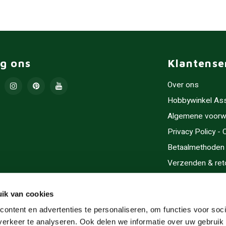
lg ons
Klantense
Over ons
Hobbywinkel As
Algemene voorw
Privacy Policy -
Betaalmethoden
Verzenden & ret
Contact/Opening
Sitemap
ik van cookies
Cadeaubonnen
ontent en advertenties te personaliseren, om functies voor soci
erkeer te analyseren. Ook delen we informatie over uw gebruik 
Inlijsten