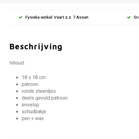
Fysieke winkel: Vaart z.z. 7 Assen
Gr
Beschrijving
Inhoud:
18 x 18 cm
patroon
ronde steentjes
deels gevuld patroon
envelop
schudbakje
pen + wax