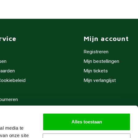
rvice
Mijn account
Registreren
sen
Mijn bestellingen
aarden
Mijn tickets
 Cookiebeleid
Mijn verlanglijst
ourneren
stijden
Alles toestaan
al media te
van onze site