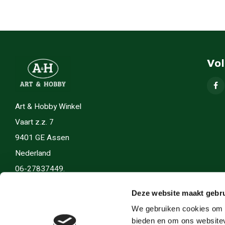
Vo
Art & Hobby Winkel
Vaart z.z. 7
9401 GE Assen
Nederland
06-27837449.
info(@)artenhobby.nl.
Deze website maakt gebru
We gebruiken cookies om c
bieden en om ons websitev