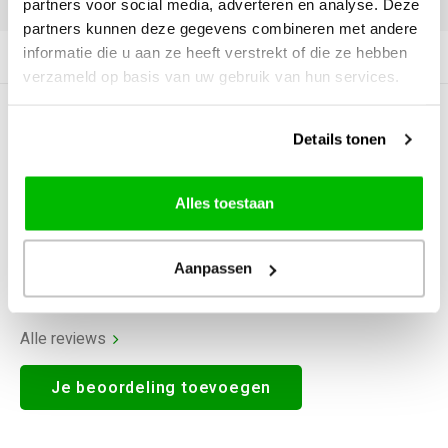
partners voor social media, adverteren en analyse. Deze
partners kunnen deze gegevens combineren met andere
informatie die u aan ze heeft verstrekt of die ze hebben
Productomschrijving
verzameld op basis van uw gebruik van hun services.
0
STERREN OP BASIS VAN
0
Details tonen
BEOORDELINGEN
0
Reviews
Alles toestaan
Aanpassen
Alle reviews
Je beoordeling toevoegen