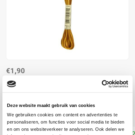
€1,90
DIRECT LEVERBAAR
ALS JE 11 PRODUCTEN VAN "DMC MOULINE ",
"DMC COLOUR VARIATIONS" OF "DMC LIGHT
Deze website maakt gebruik van cookies
EFFECTS " KOOPT, ONTVANG JE EEN KORTING VAN
100% OP HET LAAGSTGEPRIJSDE PRODUCT.
We gebruiken cookies om content en advertenties te
personaliseren, om functies voor social media te bieden
en om ons websiteverkeer te analyseren. Ook delen we
Toevoegen aan winkelwagen