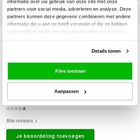
informatie over uw gebruik van onze site met onze
partners voor social media, adverteren en analyse. Deze
DELEN:
partners kunnen deze gegevens combineren met andere
informatie die u aan ze heeft verstrekt of die ze hebben
verzameld op basis van uw gebruik van hun services.
Productomschrijving
Details tonen
0
STERREN OP BASIS VAN
0
BEOORDELINGEN
0
Reviews
Alles toestaan
Aanpassen
Alle reviews
Je beoordeling toevoegen