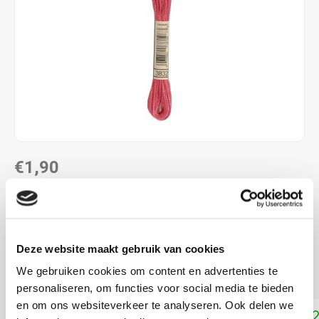
€1,90
DIRECT LEVERBAAR
ALS JE 11 PRODUCTEN VAN "DMC MOULINE ",
"DMC COLOUR VARIATIONS" OF "DMC LIGHT
Deze website maakt gebruik van cookies
EFFECTS " KOOPT, ONTVANG JE EEN KORTING VAN
100% OP HET LAAGSTGEPRIJSDE PRODUCT.
We gebruiken cookies om content en advertenties te
personaliseren, om functies voor social media te bieden
en om ons websiteverkeer te analyseren. Ook delen we
Toevoegen aan winkelwagen