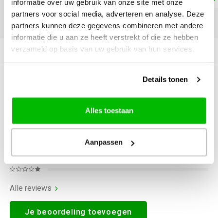
informatie over uw gebruik van onze site met onze
partners voor social media, adverteren en analyse. Deze
DELEN:
partners kunnen deze gegevens combineren met andere
informatie die u aan ze heeft verstrekt of die ze hebben
verzameld op basis van uw gebruik van hun services.
Productomschrijving
Details tonen
0
STERREN OP BASIS VAN
0
BEOORDELINGEN
0
Reviews
Alles toestaan
Aanpassen
Alle reviews
Je beoordeling toevoegen